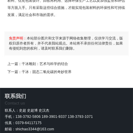
材料、优化包装设计、回收再利用、选择环保生产工艺以及加强监管和评估
等方面入手。只有采取这些综合措施，才能实现包装材料的环保性和可持续
发展，满足社会和市场的需求。
免责声明：
本站部分图片和文字来源于网络收集整理，仅供学习交流，版
权归原作者所有，并不代表我站观点。本站将不承担任何法律责任，如果
有侵犯到您的权利，请及时联系我们删除。
上一篇：
干冰雕刻：艺术与科学的结合
下一篇：
干冰：固态二氧化碳的奇妙世界
联系我们
Contact us
联系人：史超 史超博 史汉杰
手机：138-3792-5806 189-3901-9337 138-3793-1071
传真：0379-64117175
邮箱：shichao3344@163.com