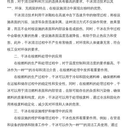
性质，对于清洁材料和方法的选择具有极高的要求。干冰清洁技术以其
***、环保、无残留的特点，在核设施清洁中展现出独特的优势。
干冰清洁技术利用干冰颗粒在高速冲击下迅速升华的物理过程，将核设
施表面的污垢、油渍等杂质迅速剥离。这种清洁方式不仅操作简便、效果显
著，而且不会对核设施的表面和内部设备造成损伤。同时，干冰在升华过程
中会吸收大量的热量，使设施表面温度迅速降低，有助于防止热应力和变
形。此外，干冰清洁过程中不产生有害物质，对环境和人体健康无害，符合
核工业对环保的要求。
二、干冰在核燃料处理中的应用
在核燃料的生产和处理过程中，对于温度控制和清洁度的要求极高。干
冰作为一种***的冷却和清洁介质，在核燃料处理中发挥着重要作用。
在核燃料的生产过程中，干冰可以用于冷却和固化燃料棒，确保燃料棒
在运输和储存过程中的稳定性和安全性。同时，在核燃料的处理过程中，干
冰可以用于清洁燃料表面和内部管道，去除可能存在的杂质和污染物，确保
燃料的质量和纯度。此外，干冰还可以用于处理核废料，通过冷冻和固化作
用将核废料稳定化，减少其对环境和人体的危害。
三、干冰在核设施维护和修理中的应用
在核设施的维护和修理过程中，干冰也发挥着重要作用。例如，在管道
和设备的除锈和除漆工作中，干冰可以作为一种***的清洁工具使用。通过