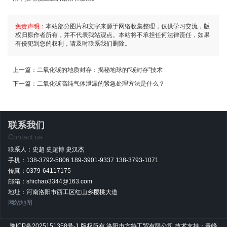
免责声明：
本站部分图片和文字来源于网络收集整理，仅供学习交流，版
权归原作者所有，并不代表我站观点。本站将不承担任何法律责任，如果
有侵犯到您的权利，请及时联系我们删除。
上一篇：
二氧化碳的地质封存：揭秘地球的“碳封存”技术
下一篇：
二氧化碳高纯气体泄漏的紧急处理方法是什么？
联系我们
Contact us
联系人：史超 史超博 史汉杰
手机：138-3792-5806 189-3901-9337 138-3793-1071
传真：0379-64117175
邮箱：shichao3344@163.com
地址：河南洛阳市西工区红山乡樱桃大道
网站地图
豫ICP备2025151358号-1
版权所有 洛阳市方特工贸有限公司
技术支持：青峰