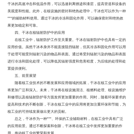
干冰的高速冲击和低温作用，可以迅速剥离锈迹和漆层，提高管道和设备的
美观度和性能。此外，在核设施的密封和绝热处理中，干冰也可以作为一种
***的辅助材料使用。通过干冰的冷冻和固化作用，可以确保密封和绝热效
果更加稳定和可靠。
四、干冰在核辐射防护中的应用
在核工业中，辐射防护工作至关重要。干冰在辐射防护中也具有一定的
应用价值。虽然干冰本身并不能直接阻挡辐射，但其冷冻和固化作用可以用
于处理可能受到辐射污染的物品和表面。通过将受到辐射污染的物品和表面
进行冷冻和固化处理，可以降低其辐射强度和危害程度，为后续的处理和处
置提供便利。
五、前景展望
随着核工业技术的不断发展和应用领域的拓展，干冰在核工业中的应用
将更加广泛和深入。未来，干冰将在核设施清洁、核燃料处理、核设施维护
和修理以及核辐射防护等方面发挥更加重要的作用。同时，随着环保要求的
提高和技术的不断创新，干冰在核工业中的应用将更加注重环保和节能，为
核工业的可持续发展做出更大的贡献。
总之，干冰作为一种***、环保的工业辅助材料，在核工业中具有广泛
的应用前景。通过不断探索和创新，干冰将在核工业中发挥更加重要的作
用，推动核工业的繁荣和发展。